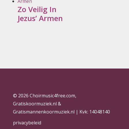
Zo Veilig In
Jezus’ Armen
© 2026 Choirmusic4free.com,
Gratiskoormuziek.nl &
Gratismannenkoormuziek.nl | Kvk: 14048140
privacybeleid